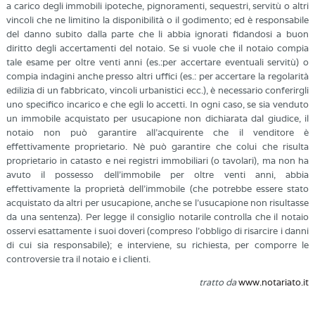
a carico degli immobili ipoteche, pignoramenti, sequestri, servitù o altri
vincoli che ne limitino la disponibilità o il godimento; ed è responsabile
del danno subito dalla parte che li abbia ignorati fidandosi a buon
diritto degli accertamenti del notaio. Se si vuole che il notaio compia
tale esame per oltre venti anni (es.:per accertare eventuali servitù) o
compia indagini anche presso altri uffici (es.: per accertare la regolarità
edilizia di un fabbricato, vincoli urbanistici ecc.), è necessario conferirgli
uno specifico incarico e che egli lo accetti. In ogni caso, se sia venduto
un immobile acquistato per usucapione non dichiarata dal giudice, il
notaio non può garantire all'acquirente che il venditore è
effettivamente proprietario. Nè può garantire che colui che risulta
proprietario in catasto e nei registri immobiliari (o tavolari), ma non ha
avuto il possesso dell'immobile per oltre venti anni, abbia
effettivamente la proprietà dell'immobile (che potrebbe essere stato
acquistato da altri per usucapione, anche se l'usucapione non risultasse
da una sentenza). Per legge il consiglio notarile controlla che il notaio
osservi esattamente i suoi doveri (compreso l'obbligo di risarcire i danni
di cui sia responsabile); e interviene, su richiesta, per comporre le
controversie tra il notaio e i clienti.
tratto da
www.notariato.it