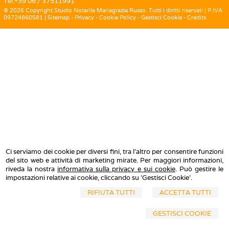
Tel:
+39 06 / 37511991
© 2026 Copyright Studio Notarile Mariagrazia Russo. Tutti i diritti riservati | P.IVA
09724860581 |
Sitemap
-
Privacy
-
Cookie Policy
-
Gestisci Cookie
-
Credits
Ci serviamo dei cookie per diversi fini, tra l'altro per consentire funzioni
del sito web e attività di marketing mirate. Per maggiori informazioni,
riveda la nostra
informativa sulla privacy e sui cookie
. Può gestire le
impostazioni relative ai cookie, cliccando su 'Gestisci Cookie'.
RIFIUTA TUTTI
ACCETTA TUTTI
GESTISCI COOKIE